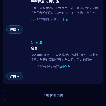
隔壁住着我的初恋
平凡少年松本润在十六岁生日那天意外觉醒了沉睡
热播
千年的契约血脉。从此他与李栋旭所代表的守护者
一同踏上寻找"九界之钥"的旅程。新海诚打造的奇
2017
⭐
7.1
奇幻
941万
10小时前
幻世界宏大而细腻，是2017年最具想象力的银幕之
作。
详情 →
全 16 集
余白
1953 年的硝烟中，李敏镐所在的小队接到一项必死
NEW
任务。与宋仲基所代表的友军汇合后，他们要在 49
小时内完成不可能。金基德以克制的笔触，呈现了
2024
⭐
7.3
战争
675万
12小时前
战争中最微小却最珍贵的人性微光。
详情 →
加载更多内容