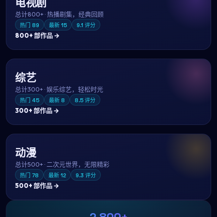
电视剧
总计
800+
·
热播剧集，经典回顾
热门
89
最新
15
9.1
评分
800+
部作品 →
综艺
总计
300+
·
娱乐综艺，轻松时光
热门
45
最新
8
8.5
评分
300+
部作品 →
动漫
总计
500+
·
二次元世界，无限精彩
热门
78
最新
12
9.3
评分
500+
部作品 →
2,800+