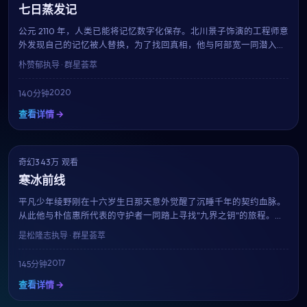
七日蒸发记
公元 2110 年，人类已能将记忆数字化保存。北川景子饰演的工程师意
外发现自己的记忆被人替换，为了找回真相，他与阿部宽一同潜入禁
区数据库。朴赞郁用扎实的世界观与一流的视觉特效，构筑了一个让
朴赞郁
执导 · 群星荟萃
人沉浸的近未来寓言。
2020
140分钟
查看详情 →
奇幻
NEW
343万 观看
6.8
寒冰前线
平凡少年绫野刚在十六岁生日那天意外觉醒了沉睡千年的契约血脉。
从此他与朴信惠所代表的守护者一同踏上寻找"九界之钥"的旅程。是
松隆志打造的奇幻世界宏大而细腻，是2017年最具想象力的银幕之
是松隆志
执导 · 群星荟萃
作。
2017
145分钟
查看详情 →