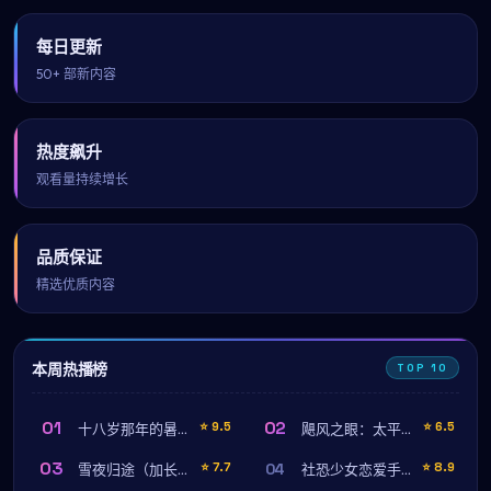
每日更新
50+ 部新内容
热度飙升
观看量持续增长
品质保证
精选优质内容
本周热播榜
TOP 10
01
02
⭐
9.5
⭐
6.5
十八岁那年的暑假
飓风之眼：太平洋追击
03
04
⭐
7.7
⭐
8.9
雪夜归途（加长完整版）
社恐少女恋爱手册