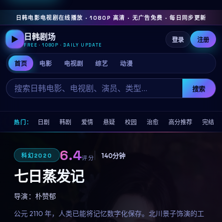
日韩电影电视剧在线播放 · 1080P 高清 · 无广告免费 · 每日同步更新
日韩剧场
▶
登录
注册
FREE · 1080P · DAILY UPDATE
首页
电影
电视剧
综艺
动漫
搜索
日剧
韩剧
爱情
悬疑
校园
治愈
高分推荐
完结
热门：
6.4
140分钟
科幻
2020
评分
七日蒸发记
导演：
朴赞郁
公元 2110 年，人类已能将记忆数字化保存。北川景子饰演的工