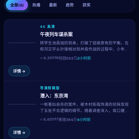
全部
(6)
热播
最新
趋势
获奖
4K 高清
午夜列车谋杀案
转学生池昌旭的到来，打破了班级原有的平衡。在
热播
和河正宇从针锋相对到并肩作战的过程中，少年少
女们逐渐明白：友谊、暗恋与梦想，是青春里最闪
2018
⭐
8.3
校园
583万
2小时前
光的三件事。延尚昊用清新明亮的镜头还原校园的
真实质感。
详情 →
导演剪辑版
潜入：东京湾
一桩看似自杀的案件，被木村拓哉饰演的侦探发现
NEW
了五处不合逻辑的细节。随着调查深入，坂口健太
郎所代表的当事人方逐渐成为唯一指向。这是一场
2017
⭐
6.6
推理
364万
4小时前
关于动机与人性的智力博弈，全片每一个镜头都暗
藏伏笔，160分钟内三度反转，观影门槛与回报同
详情 →
样高。