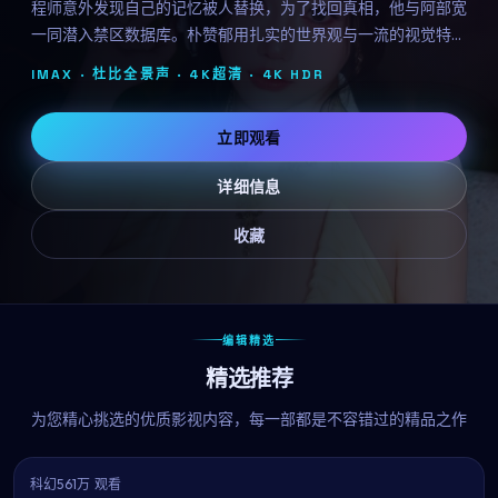
程师意外发现自己的记忆被人替换，为了找回真相，他与阿部宽
一同潜入禁区数据库。朴赞郁用扎实的世界观与一流的视觉特
效，构筑了一个让人沉浸的近未来寓言。
IMAX · 杜比全景声 · 4K超清 ·
4K HDR
立即观看
详细信息
收藏
编辑精选
精选推荐
为您精心挑选的优质影视内容，每一部都是不容错过的精品之作
科幻
561万 观看
6.4
热播