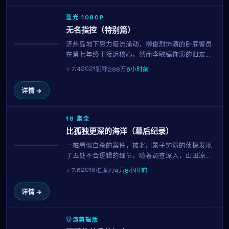
蓝光 1080P
无名指控（特别篇）
济州岛地下势力暗流涌动，柳俊烈饰演的卧底警员
获奖
在第七年终于接近核心。然而李敏镐饰演的旧友身
份突变，让他陷入忠诚与生存的两难。金基德的招
2021
⭐
7.4
犯罪
298万
6小时前
牌长镜头与冷暖对比色调，在本片中再次令人窒
息。
详情 →
18 集全
比孤独更深的海洋（幕后纪录）
一桩看似自杀的案件，被北川景子饰演的侦探发现
趋势
了五处不合逻辑的细节。随着调查深入，山田凉介
所代表的当事人方逐渐成为唯一指向。这是一场关
2018
⭐
7.6
推理
774万
8小时前
于动机与人性的智力博弈，全片每一个镜头都暗藏
伏笔，106分钟内三度反转，观影门槛与回报同样
详情 →
高。
导演剪辑版