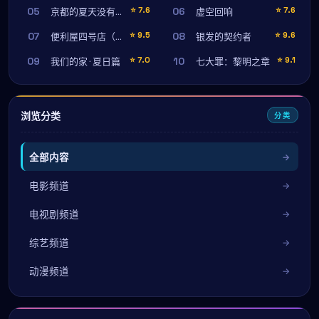
05
06
⭐
7.6
⭐
7.6
京都的夏天没有结束
虚空回响
07
08
⭐
9.5
⭐
9.6
便利屋四号店（蓝光珍藏版）
银发的契约者
09
10
⭐
7.0
⭐
9.1
我们的家 · 夏日篇
七大罪：黎明之章
浏览分类
分类
全部内容
电影频道
电视剧频道
综艺频道
动漫频道