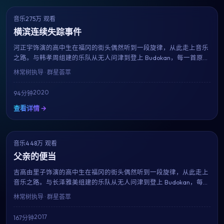
音乐
275万 观看
8.3
获奖
横滨连续失踪事件
河正宇饰演的高中生在福冈的街头偶然听到一段旋律，从此走上音乐
之路。与韩孝周组建的乐队从无人问津到登上 Budokan，每一首原创
歌曲都成为青春的注脚。林常树用近乎纪录片的真实感，献给所有曾
林常树
执导 · 群星荟萃
为梦想固执过的人。
2020
94分钟
查看详情 →
音乐
448万 观看
8.2
趋势
父亲的便当
吉高由里子饰演的高中生在福冈的街头偶然听到一段旋律，从此走上
音乐之路。与长泽雅美组建的乐队从无人问津到登上 Budokan，每一
首原创歌曲都成为青春的注脚。林常树用近乎纪录片的真实感，献给
林常树
执导 · 群星荟萃
所有曾为梦想固执过的人。
2017
167分钟